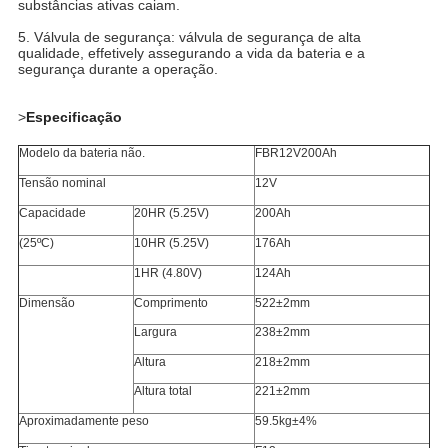
substâncias ativas caiam.
5. Válvula de segurança: válvula de segurança de alta
qualidade, effetively assegurando a vida da bateria e a
segurança durante a operação.
>
Especificação
Modelo da bateria não.
FBR12V200Ah
Tensão nominal
12V
Capacidade
20HR (5.25V)
200Ah
(25ºC)
10HR (5.25V)
176Ah
1HR (4.80V)
124Ah
Dimensão
Comprimento
522±2mm
Largura
238±2mm
Altura
218±2mm
Altura total
221±2mm
Aproximadamente peso
59.5kg±4%