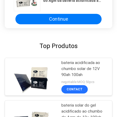
do Agm da bateria acidificada ao
chumbo 12v 200ah de 13.8V AGM
Continue
Top Produtos
bateria acidificada ao
chumbo solar de 12V
90ah 100ah
negotiable MOQ:50pcs
CONTACT
bateria solar do gel
acidificado ao chumbo