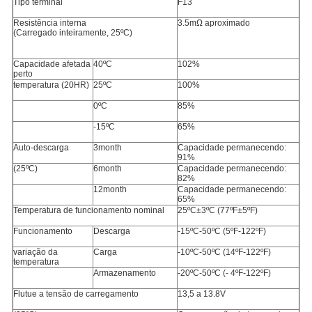
Tipo terminal
F13
Resistência interna
3.5mΩ aproximado
(Carregado inteiramente, 25ºC)
Capacidade afetada
40ºC
102%
perto
temperatura (20HR)
25ºC
100%
0ºC
85%
-15ºC
65%
Auto-descarga
3month
Capacidade permanecendo:
91%
(25ºC)
6month
Capacidade permanecendo:
82%
12month
Capacidade permanecendo:
65%
Temperatura de funcionamento nominal
25ºC±3ºC (77ºF±5ºF)
Funcionamento
Descarga
-15ºC-50ºC (5ºF-122ºF)
variação da
Carga
-10ºC-50ºC (14ºF-122ºF)
temperatura
Armazenamento
-20ºC-50ºC (- 4ºF-122ºF)
Flutue a tensão de carregamento
13,5 a 13.8V