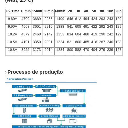
(watt, 25ºC)
F.V/Time
10min
15min
30min
60min
2h
3h
4h
5h
8h
10h
20h
9.60V
4709
3689
2255
1409
846
612
494
424
293
243
129
9.90V
4568
3601
2210
1388
841
608
491
422
292
243
129
10.2V
4379
2468
2142
1353
834
604
488
419
290
242
129
10.5V
4191
3350
2091
1324
821
600
485
416
287
240
128
10.8V
3955
3173
2014
1284
800
582
470
404
279
239
127
Processo de produção
>