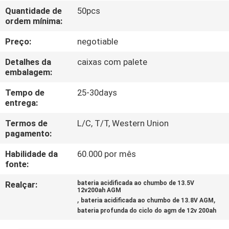
FÁBRICA
Quantidade de
50pcs
ordem mínima:
CONTROLE
Preço:
negotiable
DA
Detalhes da
caixas com palete
QUALIDADE
embalagem:
Tempo de
25-30days
entrega:
CONTACTE-
NOS
Termos de
L/C, T/T, Western Union
pagamento:
Habilidade da
60.000 por mês
NOTÍCIA
fonte:
Realçar:
bateria acidificada ao chumbo de 13.5V
CASOS
12v200ah AGM
,
,
bateria acidificada ao chumbo de 13.8V AGM
bateria profunda do ciclo do agm de 12v 200ah
MAPA