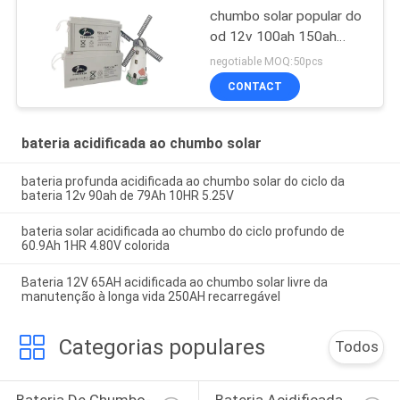
chumbo solar popular do
od 12v 100ah 150ah
200ah dos modelos da
negotiable MOQ:50pcs
capacidade para o
CONTACT
sistema do painel solar
da casa
bateria acidificada ao chumbo solar
bateria profunda acidificada ao chumbo solar do ciclo da
bateria 12v 90ah de 79Ah 10HR 5.25V
bateria solar acidificada ao chumbo do ciclo profundo de
60.9Ah 1HR 4.80V colorida
Bateria 12V 65AH acidificada ao chumbo solar livre da
manutenção à longa vida 250AH recarregável
Categorias populares
Todos
Bateria De Chumbo-
Bateria Acidificada 