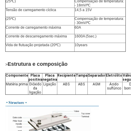
(25ºC)
Compensação de temperatura:
- 18mV/ºC
Tensão de carregamento cíclica
14,5 a 15V
(25ºC)
Compensação de temperatura:
- 30mV/ºC
Corrente de carregamento máxima
60A
Corrente de descarregamento máxima
1600A (5sec.)
Vida de flutuação projetada (20ºC)
10years
Estrutura e composição
>
Componente
Placa
Placa
Recipiente
Tampa
Separador
Eletrólito
Válv
positiva
negativa
segu
Matéria prima
Dióxido
Ligação
ABS
ABS
AGM
Ácido
da
sulfúrico
bor
ligação