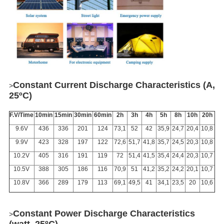
Constant Current Discharge Characteristics (A,
>
25ºC)
F.V/Time
10min
15min
30min
60min
2h
3h
4h
5h
8h
10h
20h
9.6V
436
336
201
124
73,1
52
42
35,9
24,7
20,4
10,8
9.9V
423
328
197
122
72,6
51,7
41,8
35,7
24,5
20,3
10,8
10.2V
405
316
191
119
72
51,4
41,5
35,4
24,4
20,3
10,7
10.5V
388
305
186
116
70,9
51
41,2
35,2
24,2
20,1
10,7
10.8V
366
289
179
113
69,1
49,5
41
34,1
23,5
20
10,6
Constant Power Discharge Characteristics
>