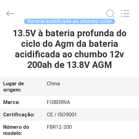
de
20HR
120ah
supplier.
Copyright
Bateria acidificada ao chumbo solar
©
2021
-
13.5V à bateria profunda do
CASA
2025
SUZHOU
ciclo do Agm da bateria
FOBERRIA
NEW
ENERGY
PRODUTOS
acidificada ao chumbo 12v
TECHNOLOGY
CO.,LTD..
All
200ah de 13.8V AGM
Rights
Reserved.
VÍDEOS
Developed
by
ECER
Lugar de
China
origem:
SOBRE
NÓS
Marca:
FOBERRIA
Certificação:
CE / ISO9001
EXCURSÃO
Número do
FBR12-200
DA
modelo: