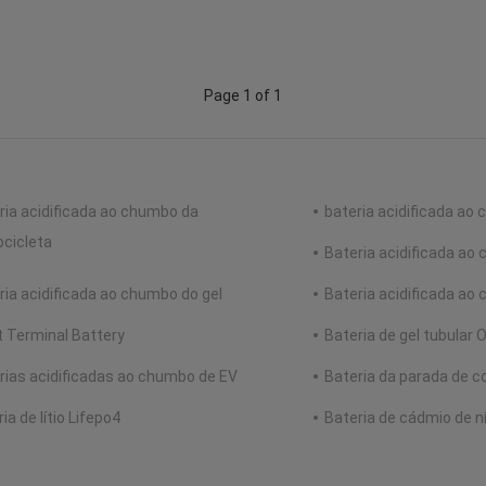
Page 1 of 1
ria acidificada ao chumbo da
bateria acidificada ao
cicleta
Bateria acidificada a
ria acidificada ao chumbo do gel
Bateria acidificada a
t Terminal Battery
Bateria de gel tubular 
rias acidificadas ao chumbo de EV
Bateria da parada de 
ia de lítio Lifepo4
Bateria de cádmio de n