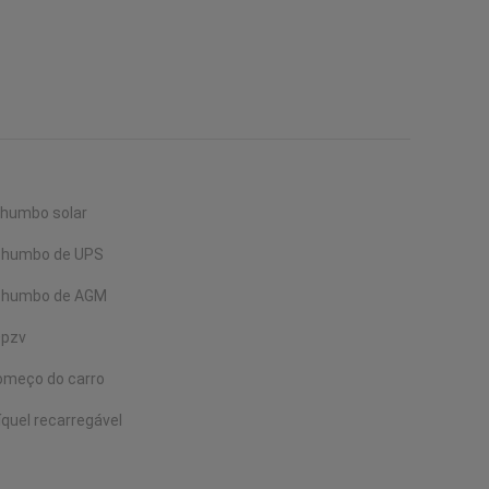
 chumbo solar
o chumbo de UPS
o chumbo de AGM
Opzv
começo do carro
íquel recarregável