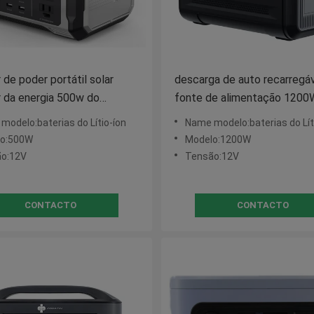
 de poder portátil solar
descarga de auto recarregá
r da energia 500w do
fonte de alimentação 1200
namento das baterias
baixa
modelo:baterias do Lítio-íon
Name modelo:baterias do Lít
lo:500W
Modelo:1200W
o:12V
Tensão:12V
CONTACTO
CONTACTO