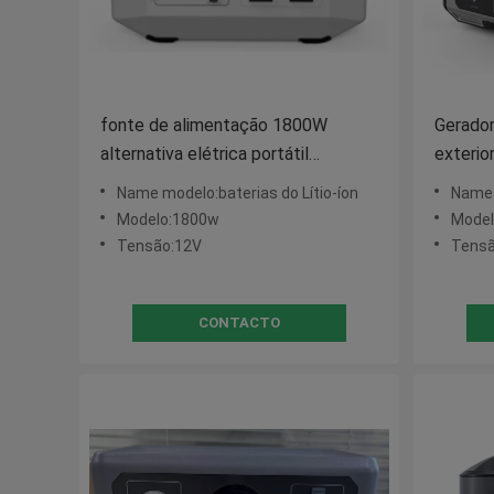
fonte de alimentação 1800W
Gerador
alternativa elétrica portátil
exterio
recarregável multifuncional
armaze
Name modelo:baterias do Lítio-íon
Name 
Modelo:1800w
Mode
Tensão:12V
Tensã
CONTACTO