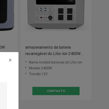
00W
armazenamento da bateria
ateria
recarregável do Lítio-íon 2400W
para o acampamento exterior
io-íon
Name modelo:baterias do Lítio-íon
Modelo:2400W
Tensão:12V
CONTACTO