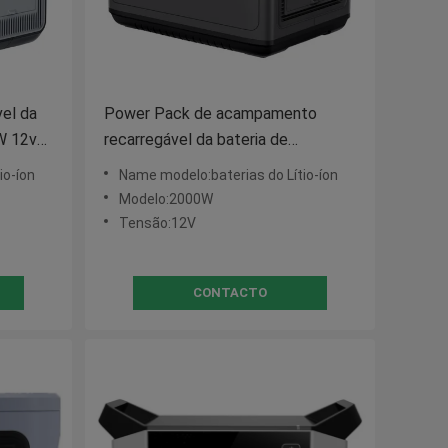
vel da
Power Pack de acampamento
W 12v
recarregável da bateria de
armazenamento 2000W da energia
io-íon
Name modelo:baterias do Lítio-íon
Modelo:2000W
Tensão:12V
CONTACTO