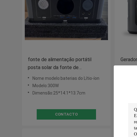
fonte de alimentação portátil
Gerador
posta solar da fonte de
renováv
alimentação de 300W Protable
600W d
Nome modelo:baterias do Lítio-íon
Name 
para atividades exteriores de
armaze
Modelo:300W
Model
acampamento
Dimensão:25*14.1*13.7cm
Tensã
CONTACTO