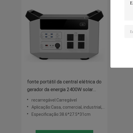
fonte portátil da central elétrica do
gerador da energia 2400W solar
para o acampamento exterior
recarregável:Carregável
Aplicação:Casa, comercial, industrial, turismo
Especificação:38.6*27.5*31cm