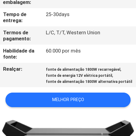
embalagem:
FÁBRICA
Tempo de
25-30days
entrega:
CONTROLE
DA
Termos de
L/C, T/T, Western Union
pagamento:
QUALIDADE
Habilidade da
60.000 por mês
fonte:
CONTACTE-
Realçar:
,
fonte de alimentação 1800W recarregável
NOS
,
fonte de energia 12V elétrica portátil
fonte de alimentação 1800W alternativa portátil
NOTÍCIA
MELHOR PREÇO
CASOS
MAPA