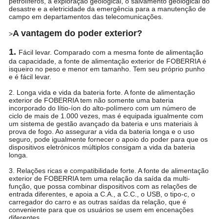
petrolíferos, a exploração geological, o salvamento geological do
desastre e a eletricidade da emergência para a manutenção de
campo em departamentos das telecomunicações.
A vantagem do poder exterior?
>
1.
Fácil levar. Comparado com a mesma fonte de alimentação
da capacidade, a fonte de alimentação exterior de FOBERRIA é
isqueiro no peso e menor em tamanho. Tem seu próprio punho
e é fácil levar.
2. Longa vida e vida da bateria forte. A fonte de alimentação
exterior de FOBERRIA tem não somente uma bateria
incorporado do lítio-íon do alto-polímero com um número de
ciclo de mais de 1.000 vezes, mas é equipada igualmente com
um sistema de gestão avançado da bateria e uns materiais à
prova de fogo. Ao assegurar a vida da bateria longa e o uso
seguro, pode igualmente fornecer o apoio do poder para que os
dispositivos eletrónicos múltiplos consigam a vida da bateria
longa.
3. Relações ricas e compatibilidade forte. A fonte de alimentação
exterior de FOBERRIA tem uma relação da saída da multi-
função, que possa combinar dispositivos com as relações de
entrada diferentes, e apoia a C.A., a C.C., o USB, o tipo-c, o
carregador do carro e as outras saídas da relação, que é
conveniente para que os usuários se usem em encenações
diferentes.