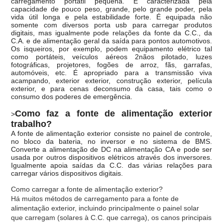
carregamento portátil pequena. É caracterizada pela
capacidade de pouco peso, grande, pelo grande poder, pela
vida útil longa e pela estabilidade forte. É equipada não
somente com diversos porta usb para carregar produtos
digitais, mas igualmente pode relações da fonte da C.C., da
C.A. e de alimentação geral da saída para pontos automotivos.
Os isqueiros, por exemplo, podem equipamento elétrico tal
como portáteis, veículos aéreos 2nãos pilotado, luzes
fotográficas, projetores, fogões de arroz, fãs, garrafas,
automóveis, etc. É apropriado para a transmissão viva
acampando, exterior exterior, construção exterior, película
exterior, e para cenas deconsumo da casa, tais como o
consumo dos poderes de emergência.
Como faz a fonte de alimentação exterior
>
trabalho?
A fonte de alimentação exterior consiste no painel de controle,
no bloco da bateria, no inversor e no sistema de BMS.
Converte a alimentação de DC na alimentação CA e pode ser
usada por outros dispositivos elétricos através dos inversores.
Igualmente apoia saídas da C.C. das várias relações para
carregar vários dispositivos digitais.
Como carregar a fonte de alimentação exterior?
Há muitos métodos de carregamento para a fonte de
alimentação exterior, incluindo principalmente o painel solar
que carregam (solares à C.C. que carrega), os canos principais