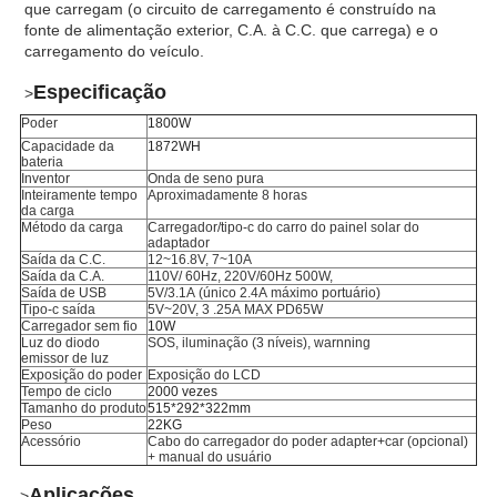
que carregam (o circuito de carregamento é construído na
fonte de alimentação exterior, C.A. à C.C. que carrega) e o
carregamento do veículo.
Especificação
>
Poder
1800W
Capacidade da
1872WH
bateria
Inventor
Onda de seno pura
Inteiramente tempo
Aproximadamente 8 horas
da carga
Método da carga
Carregador/tipo-c do carro do painel solar do
adaptador
Saída da C.C.
12~16.8V, 7~10A
Saída da C.A.
110V/ 60Hz, 220V/60Hz 500W,
Saída de USB
5V/3.1A (único 2.4A máximo portuário)
Tipo-c saída
5V~20V, 3 .25A MAX PD65W
Carregador sem fio
10W
Luz do diodo
SOS, iluminação (3 níveis), warnning
emissor de luz
Exposição do poder
Exposição do LCD
Tempo de ciclo
2000 vezes
Tamanho do produto
515*292*322mm
Peso
22KG
Acessório
Cabo do carregador do poder adapter+car (opcional)
+ manual do usuário
Aplicações
>