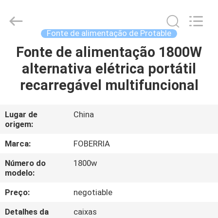
de
600W
Protable
supplier.
Copyright
Fonte de alimentação de Protable
©
2021
-
Fonte de alimentação 1800W
CASA
2025
SUZHOU
alternativa elétrica portátil
FOBERRIA
NEW
ENERGY
PRODUTOS
recarregável multifuncional
TECHNOLOGY
CO.,LTD..
All
Rights
Reserved.
VÍDEOS
Lugar de
China
Developed
by
origem:
ECER
SOBRE
Marca:
FOBERRIA
NÓS
Número do
1800w
modelo:
EXCURSÃO
Preço:
negotiable
DA
Detalhes da
caixas