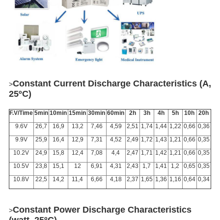
Constant Current Discharge Characteristics (A,
>
25ºC)
F.V/Time
5min
10min
15min
30min
60min
2h
3h
4h
5h
10h
20h
9.6V
26,7
16,9
13,2
7,46
4,59
2,51
1,74
1,44
1,22
0,66
0,36
9.9V
25,9
16,4
12,9
7,31
4,52
2,49
1,72
1,43
1,21
0,66
0,35
10.2V
24,9
15,8
12,4
7,08
4,4
2,47
1,71
1,42
1,21
0,66
0,35
10.5V
23,8
15,1
12
6,91
4,31
2,43
1,7
1,41
1,2
0,65
0,35
10.8V
22,5
14,2
11,4
6,66
4,18
2,37
1,65
1,36
1,16
0,64
0,34
Constant Power Discharge Characteristics
>
(watt, 25ºC)