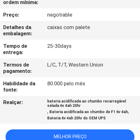
ordem mínima:
FÁBRICA
Preço:
negotiable
CONTROLE
Detalhes da
caixas com palete
DA
embalagem:
QUALIDADE
Tempo de
25-30days
entrega:
CONTACTE-
Termos de
L/C, T/T, Western Union
pagamento:
NOS
Habilidade da
80.000 pelo mês
fonte:
NOTÍCIA
Realçar:
bateria acidificada ao chumbo recarregável
selada 6v 4ah 20hr
,
,
Bateria acidificada ao chumbo de F1 6v 4ah
CASOS
Bateria 6v 4ah 20hr do OEM UPS
MAPA
MELHOR PREÇO