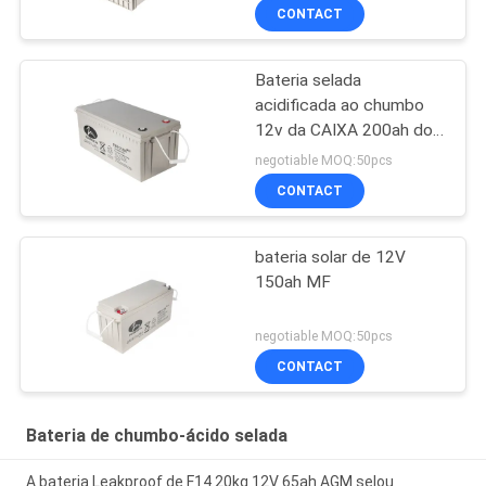
CONTACT
Bateria selada
acidificada ao chumbo
12v da CAIXA 200ah do
ABS para o sistema solar
negotiable MOQ:50pcs
CONTACT
bateria solar de 12V
150ah MF
negotiable MOQ:50pcs
CONTACT
Bateria de chumbo-ácido selada
A bateria Leakproof de F14 20kg 12V 65ah AGM selou