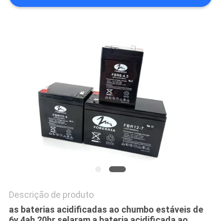
DO
SITE
PRIVACY
POLICY
Descrição de produto
as baterias acidificadas ao chumbo estáveis de
6v 4ah 20hr selaram a bateria acidificada ao