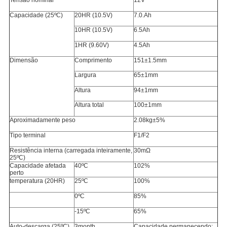
Tensão nominal
12V
Capacidade (25ºC)
20HR (10.5V)
7.0.Ah
10HR (10.5V)
6.5Ah
1HR (9.60V)
4.5Ah
Dimensão
Comprimento
151±1.5mm
Largura
65±1mm
Altura
94±1mm
Altura total
100±1mm
Aproximadamente peso
2.08kg±5%
Tipo terminal
F1/F2
Resistência interna (carregada inteiramente,
30mΩ
25ºC)
Capacidade afetada
40ºC
102%
perto
temperatura (20HR)
25ºC
100%
0ºC
85%
-15ºC
65%
Auto-descarga (25ºC)
3month
Capacidade permanecendo: