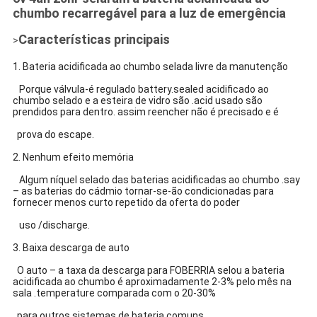
chumbo recarregável para a luz de emergência
Características principais
>
1. Bateria acidificada ao chumbo selada livre da manutenção
Porque válvula-é regulado
battery.sealed acidificado ao
chumbo selado
e a esteira de vidro são .acid usado são
prendidos para dentro. assim reencher não é precisado e é
prova do escape.
2. Nenhum efeito memória
Algum níquel
selado
das baterias
acidificadas ao chumbo
.say
– as baterias do cádmio tornar-se-ão condicionadas para
fornecer menos curto repetido da oferta do poder
uso /discharge.
3. Baixa descarga de auto
O auto – a taxa da descarga para FOBERRIA selou a bateria
acidificada ao chumbo é aproximadamente 2-3% pelo mês na
sala .temperature comparada com o 20-30%
para outros sistemas de bateria comuns.