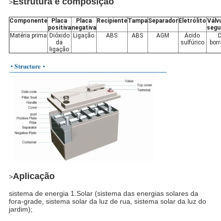
Estrutura e composição
>
Componente
Placa
Placa
Recipiente
Tampa
Separador
Eletrólito
Válv
positiva
negativa
segu
Matéria prima
Dióxido
Ligação
ABS
ABS
AGM
Ácido
da
sulfúrico
bor
ligação
Aplicação
>
sistema de energia 1.Solar (sistema das energias solares da
fora-grade, sistema solar da luz de rua, sistema solar da luz do
jardim);