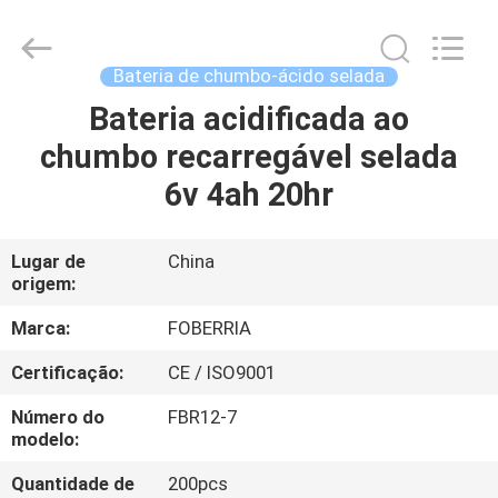
chumbo
de
300A
12v
20ah
Bateria de chumbo-ácido selada
fornecedor.
Copyright
©
Bateria acidificada ao
CASA
2021
-
chumbo recarregável selada
2025
SUZHOU
FOBERRIA
PRODUTOS
6v 4ah 20hr
NEW
ENERGY
TECHNOLOGY
CO.,LTD..
All
VÍDEOS
Lugar de
China
Rights
Reserved.
origem:
Developed
by
ECER
SOBRE
Marca:
FOBERRIA
NÓS
Certificação:
CE / ISO9001
Número do
FBR12-7
EXCURSÃO
modelo:
DA
Quantidade de
200pcs