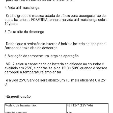
4. Vida útil mais longa
Grelha grossa e maciça usada do cálcio para assegurar-se de
que
a
bateria de
FOBERRIA
tenha uma vida útil mais longa sobre
10years.
5. Taxa alta da descarga
Desde que a resistência interna é baixa a bateria de .the pode
fornecer a taxa alta de descarga.
6. Variação da temperatura larga da operação
VRLA
selou a
capacidade
da bateria acidificada ao chumbo
é
avaliado em 25°C, e operar-se-á de 15°C +50°C quando é mosca
carregou a temperatura ambiental
é a vida 25°C.Service será abaixo um 15' mais eficiente C a 25"
C.
>
Especificação
Modelo da bateria não.
FBR12-7 (12V7Ah)