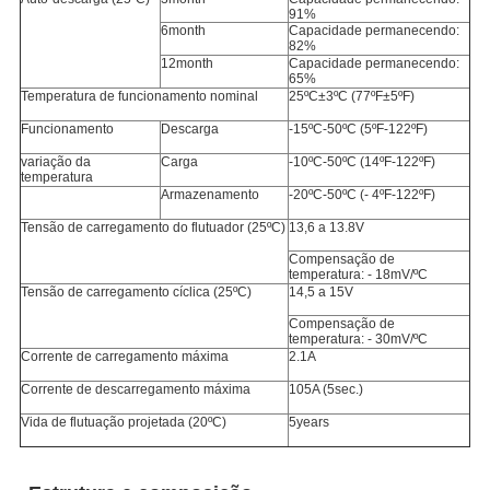
91%
6month
Capacidade permanecendo:
82%
12month
Capacidade permanecendo:
65%
Temperatura de funcionamento nominal
25ºC±3ºC (77ºF±5ºF)
Funcionamento
Descarga
-15ºC-50ºC (5ºF-122ºF)
variação da
Carga
-10ºC-50ºC (14ºF-122ºF)
temperatura
Armazenamento
-20ºC-50ºC (- 4ºF-122ºF)
Tensão de carregamento do flutuador (25ºC)
13,6 a 13.8V
Compensação de
temperatura: - 18mV/ºC
Tensão de carregamento cíclica (25ºC)
14,5 a 15V
Compensação de
temperatura: - 30mV/ºC
Corrente de carregamento máxima
2.1A
Corrente de descarregamento máxima
105A (5sec.)
Vida de flutuação projetada (20ºC)
5years