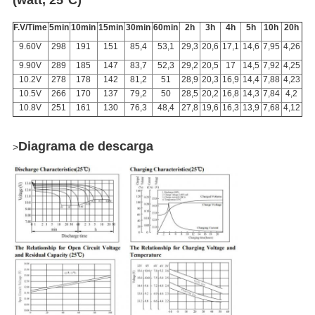
F.V/Time
5min
10min
15min
30min
60min
2h
3h
4h
5h
10h
20h
9.60V
298
191
151
85,4
53,1
29,3
20,6
17,1
14,6
7,95
4,26
9.90V
289
185
147
83,7
52,3
29,2
20,5
17
14,5
7,92
4,25
10.2V
278
178
142
81,2
51
28,9
20,3
16,9
14,4
7,88
4,23
10.5V
266
170
137
79,2
50
28,5
20,2
16,8
14,3
7,84
4,2
10.8V
251
161
130
76,3
48,4
27,8
19,6
16,3
13,9
7,68
4,12
Diagrama de descarga
>