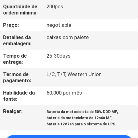
FÁBRICA
Quantidade de
200pcs
ordem mínima:
CONTROLE
Preço:
negotiable
DA
Detalhes da
caixas com palete
QUALIDADE
embalagem:
Tempo de
25-30days
entrega:
CONTACTE-
NOS
Termos de
L/C, T/T, Western Union
pagamento:
Habilidade da
60.000 por mês
NOTÍCIA
fonte:
Realçar:
,
Bateria da motocicleta de 50% DOD MF
CASOS
,
bateria da motocicleta de 12n4a MF
bateria 12V7ah para o sistema de UPS