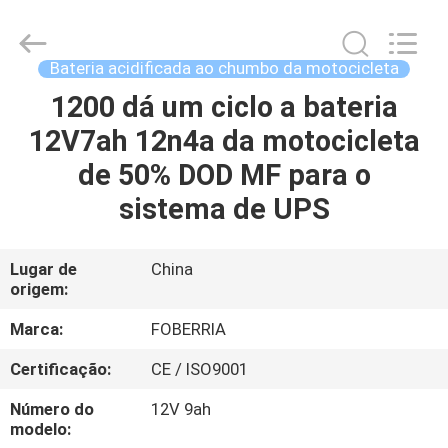
livres
da
manutenção
fornecedor.
Copyright
Bateria acidificada ao chumbo da motocicleta
©
2021
-
1200 dá um ciclo a bateria
CASA
2024
acid-
12V7ah 12n4a da motocicleta
battery.com.
All
Rights
PRODUTOS
de 50% DOD MF para o
Reserved.
Developed
by
sistema de UPS
ECER
VÍDEOS
Lugar de
China
origem:
SOBRE
NÓS
Marca:
FOBERRIA
Certificação:
CE / ISO9001
EXCURSÃO
Número do
12V 9ah
DA
modelo: