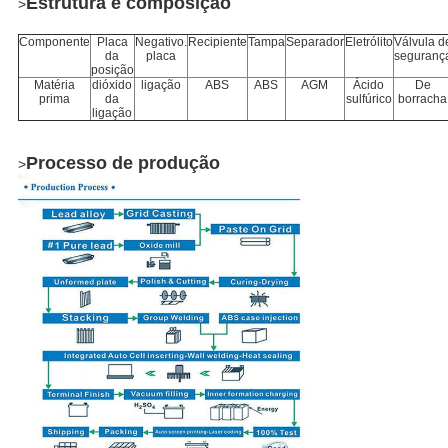
Estrutura e composição
>
Componente
Placa
Negativo.
Recipiente
Tampa
Separador
Eletrólito
Válvula d
da
placa
seguranç
posição
Matéria
dióxido
ligação
ABS
ABS
AGM
Ácido
De
prima
da
sulfúrico
borracha
ligação
Processo de produção
>
Deixe um recado
Ligaremos para você em breve!