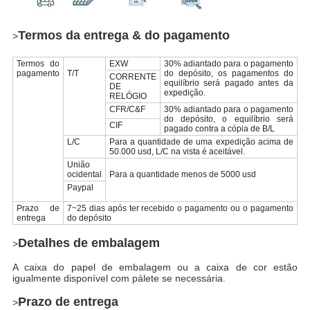
Termos da entrega & do pagamento
>
Termos do
EXW
30% adiantado para o pagamento
pagamento
T/T
do depósito, os pagamentos do
CORRENTE
equilíbrio será pagado antes da
DE
expedição.
RELÓGIO
CFR/C&F
30% adiantado para o pagamento
do depósito, o equilíbrio será
CIF
pagado contra a cópia de B/L
L/C
Para a quantidade de uma expedição acima de
50.000 usd, L/C na vista é aceitável.
União
Submeter
ocidental
Para a quantidade menos de 5000 usd
Paypal
Prazo de
7~25 dias após ter recebido o pagamento ou o pagamento
entrega
do depósito
Detalhes de embalagem
>
A caixa do papel de embalagem ou a caixa de cor estão
igualmente disponível com pálete se necessária.
Prazo de entrega
>